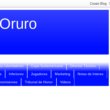
 Oruro
a Libertadores
Copa Sudamericana
Director Técnico
s
Inferiores
Jugadores
Marketing
Notas de Interes
ansmisiones
Tribunal de Honor
Videos