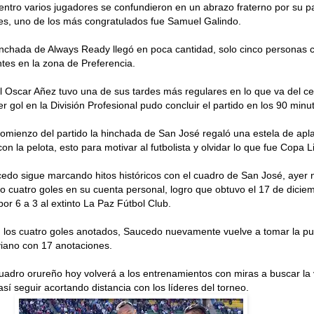
uentro varios jugadores se confundieron en un abrazo fraterno por su 
bes, uno de los más congratulados fue Samuel Galindo.
inchada de Always Ready llegó en poca cantidad, solo cinco personas 
tes en la zona de Preferencia.
il Oscar Añez tuvo una de sus tardes más regulares en lo que va del ce
 gol en la División Profesional pudo concluir el partido en los 90 minu
 comienzo del partido la hinchada de San José regaló una estela de ap
n la pelota, esto para motivar al futbolista y olvidar lo que fue Copa L
ucedo sigue marcando hitos históricos con el cuadro de San José, aye
o cuatro goles en su cuenta personal, logro que obtuvo el 17 de dicie
por 6 a 3 al extinto La Paz Fútbol Club.
on los cuatro goles anotados, Saucedo nuevamente vuelve a tomar la pun
liviano con 17 anotaciones.
cuadro orureño hoy volverá a los entrenamientos con miras a buscar la 
así seguir acortando distancia con los líderes del torneo.