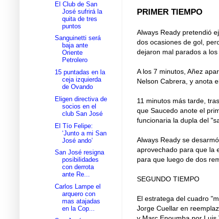
El Club de San
PRIMER TIEMPO
José sufrirá la
quita de tres
puntos
Always Ready pretendió ej
Sanguinetti será
dos ocasiones de gol, per
baja ante
dejaron mal parados a los 
Oriente
Petrolero
A los 7 minutos, Añez apa
15 puntadas en la
ceja izquierda
Nelson Cabrera, y anota el
de Ovando
Eligen directiva de
11 minutos más tarde, tra
socios en el
que Saucedo anote el prim
club San José
funcionaria la dupla del "s
El Tío Felipe:
‘Junto a mi San
Always Ready se desarmó t
José ando’
aprovechado para que la e
San José resigna
para que luego de dos rem
posibilidades
con derrota
ante Re...
SEGUNDO TIEMPO
Carlos Lampe el
arquero con
El estratega del cuadro "m
mas atajadas
Jorge Cuellar en reemplazo
en la Cop...
y Marc Enoumba por Luis V