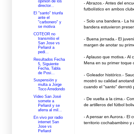
opinión de los
- Abrazos.- Antes del enc
director...
futbolístico en ambos clu
El "santo" triunfa
ante el
- Solo una bandera.- La h
"carbonero" y
se motiva
bandera estuvieron presen
COTEOR no
transmitio el
- Buena jornada.- El juven
San Jose vs
margen de anotar su primer
Peñarol a
pedi...
- Aplauso que motiva.- Al
Resultados Fecha
Mena en su primer toque co
5, Siguiente
Fecha, Tabla
de Posi...
- Goleador histórico.- Sa
Suspensión y
mostró su calidad anotand
multa a Jorge
cuando el "santo" derrotó 
Toco Arredondo
Video San José
- De vuelta a la cima.- C
somete a
de artilleros del fútbol bo
Peñarol y se
aferra al mil...
- A pensar en Aurora.- El 
En vivo por radio
internet San
territorio cochabambino y 
Jose vs
Peñarol