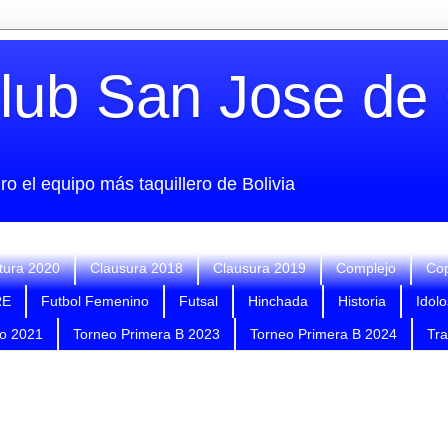
Club San Jose de
o el equipo más taquillero de Bolivia
tura 2020
Clausura 2018
Clausura 2019
Complejo
Cop
RE
Futbol Femenino
Futsal
Hinchada
Historia
Idolo
o 2021
Torneo Primera B 2023
Torneo Primera B 2024
Tr