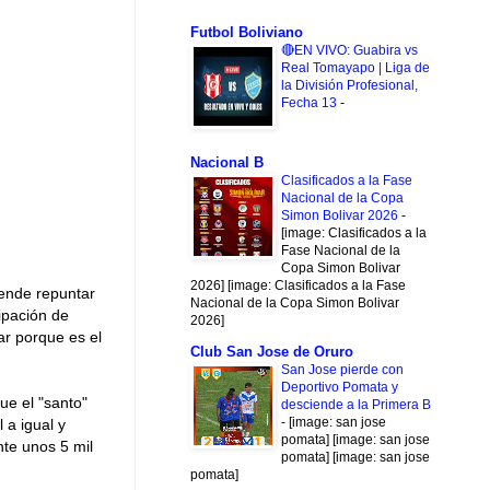
Futbol Boliviano
🔴EN VIVO: Guabira vs
Real Tomayapo | Liga de
la División Profesional,
Fecha 13
-
Nacional B
Clasificados a la Fase
Nacional de la Copa
Simon Bolivar 2026
-
[image: Clasificados a la
Fase Nacional de la
Copa Simon Bolivar
2026] [image: Clasificados a la Fase
ende repuntar
Nacional de la Copa Simon Bolivar
ipación de
2026]
ar porque es el
Club San Jose de Oruro
San Jose pierde con
Deportivo Pomata y
ue el "santo"
desciende a la Primera B
-
[image: san jose
 a igual y
pomata] [image: san jose
nte unos 5 mil
pomata] [image: san jose
pomata]