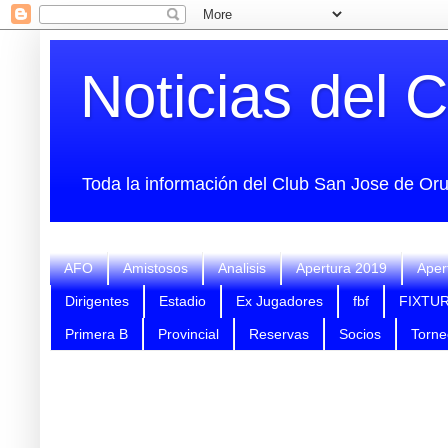
Noticias del 
Toda la información del Club San Jose de Orur
AFO
Amistosos
Analisis
Apertura 2019
Aper
Dirigentes
Estadio
Ex Jugadores
fbf
FIXTU
Primera B
Provincial
Reservas
Socios
Torne