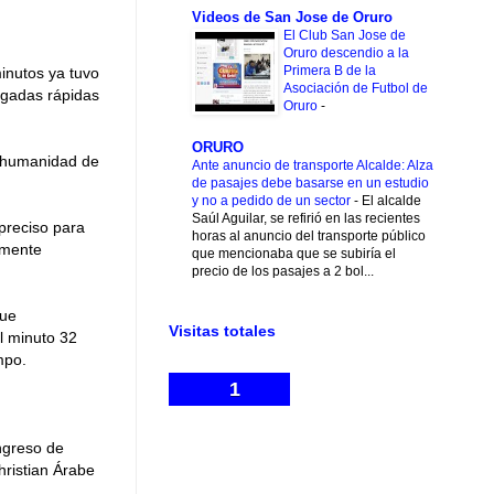
Videos de San Jose de Oruro
El Club San Jose de
Oruro descendio a la
Primera B de la
inutos ya tuvo
Asociación de Futbol de
ugadas rápidas
Oruro
-
ORURO
a humanidad de
Ante anuncio de transporte Alcalde: Alza
de pasajes debe basarse en un estudio
y no a pedido de un sector
-
El alcalde
Saúl Aguilar, se refirió en las recientes
preciso para
horas al anuncio del transporte público
amente
que mencionaba que se subiría el
precio de los pasajes a 2 bol...
fue
Visitas totales
l minuto 32
mpo.
1
ingreso de
hristian Árabe