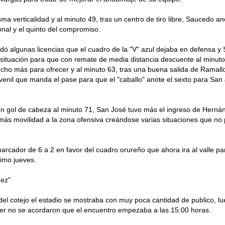
sma verticalidad y al minuto 49, tras un centro de tiro libre, Saucedo an
nal y el quinto del compromiso.
dó algunas licencias que el cuadro de la "V" azul dejaba en defensa y
situación para que con remate de media distancia descuente al minuto
ho más para ofrecer y al minuto 63, tras una buena salida de Ramallo
venil que manda el pase para que el "caballo" anote el sexto para San 
 un gol de cabeza al minuto 71, San José tuvo más el ingreso de Hern
o más movilidad a la zona ofensiva creándose varias situaciones que no
marcador de 6 a 2 en favor del cuadro orureño que ahora ira al valle pa
ximo jueves.
ez"
del cotejo el estadio se mostraba con muy poca cantidad de publico, lu
cer no se acordaron que el encuentro empezaba a las 15:00 horas.