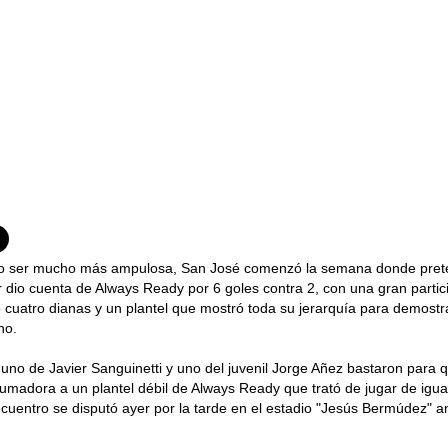
o ser mucho más ampulosa, San José comenzó la semana donde pret
r dio cuenta de Always Ready por 6 goles contra 2, con una gran partic
cuatro dianas y un plantel que mostró toda su jerarquía para demostr
no.
no de Javier Sanguinetti y uno del juvenil Jorge Añez bastaron para q
madora a un plantel débil de Always Ready que trató de jugar de igual
cuentro se disputó ayer por la tarde en el estadio "Jesús Bermúdez" a