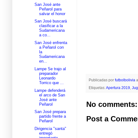
San José ante
Peñarol para
salvar el honor
San José buscará
clasificar a la
Sudamericana
a co...
San José enfrenta
a Peñarol con
la
Sudamericana
en...
Lampe Se trajo al
preparador
Leonardo
Publicadas por
futbolbolivia
a
Torrico que ...
Etiquetas:
Apertura 2019
,
Jug
Lampe defenderá
el arco de San
José ante
No comments:
Peñarol
San José prepara
partido frente a
Post a Comme
Peñarol
Dirigencia "santa"
entregó
importante