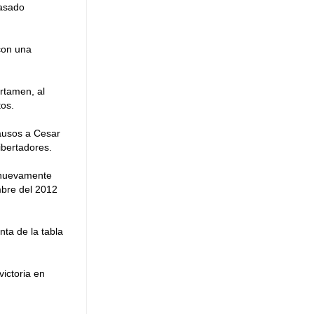
pasado
con una
rtamen, al
tos.
lausos a Cesar
ibertadores.
r nuevamente
mbre del 2012
ta de la tabla
victoria en