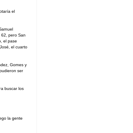
otaría el
 Samuel
 62, pero San
, el pase
José, el cuarto
ández, Gomes y
 pudieron ser
ra buscar los
ego la gente