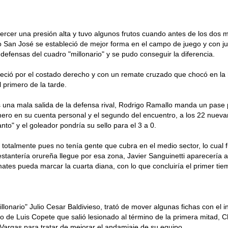
ercer una presión alta y tuvo algunos frutos cuando antes de los dos m
o San José se estableció de mejor forma en el campo de juego y con j
defensas del cuadro "millonario" y se pudo conseguir la diferencia.
reció por el costado derecho y con un remate cruzado que chocó en l
 primero de la tarde.
s una mala salida de la defensa rival, Rodrigo Ramallo manda un pase 
ero en su cuenta personal y el segundo del encuentro, a los 22 nuev
anto" y el goleador pondría su sello para el 3 a 0.
otalmente pues no tenía gente que cubra en el medio sector, lo cual 
stantería orureña llegue por esa zona, Javier Sanguinetti aparecería a
ates pueda marcar la cuarta diana, con lo que concluiría el primer tie
illonario" Julio Cesar Baldivieso, trató de mover algunas fichas con el 
 de Luis Copete que salió lesionado al término de la primera mitad, C
argas para tratar de mejorar el andamiaje de su equipo.