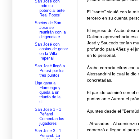
San José con
todo su
potencial ante
El "santo" siguió con la mi
Real Potosí
tercero en su cuenta perso
Socios de San
José se
El ingreso de Árabe desnu
reunirán con la
Galindo aprovecharía esa 
dirigencia e...
José y Saucedo tenían muc
San José con
profundo para Añez y el ju
ansias de ganar
en la Villa
en lo personal.
Imperial
San José llegó a
Árabe cerraría cifras con
Potosí por los
Alessandrini lo cual le di
tres puntos
concretadas.
Liga gana a
Flamengo y
queda a un
El partido culminó con el 
triunfo de la
puntos ante Aurora el pró
cl...
San Jose 3 - 1
Apuntes desde el "Bermúd
Peñarol
Comentan los
jugadores
- Atrasados.- Al comienzo 
comenzó a llegar, al pare
San Jose 3 - 1
Peñarol: La