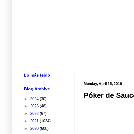
Lo más leido
Monday, April 15, 2019
Blog Archive
Póker de Sauc
►
2024
(30)
►
2023
(48)
►
2022
(67)
►
2021
(1034)
►
2020
(608)