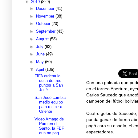
▼
2019
(829)
►
December
(41)
►
November
(38)
►
October
(20)
►
September
(43)
►
August
(58)
►
July
(63)
►
June
(49)
►
May
(60)
▼
April
(106)
FIFA ordena la
quita de tres
Con una goleada que pud
puntos a San
en el torneo Apertura, aye
José
Carlos Saucedo que anotó 
San José cambia
campeón del fútbol bolivia
medio equipo
para recibir a
Oriente
Cuatro goles de Saucedo, u
Video Amago de
pueda ganar de forma abru
Paro en el
pagó cara su osadía, el en
Santo, la FBF
espectadores.
aun no pag...